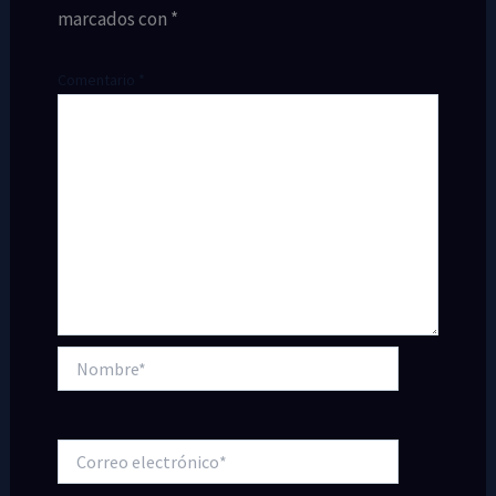
marcados con
*
Comentario
*
Nombre*
Correo
electrónico*