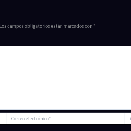
Los campos obligatorios están marcados con
*
Correo
We
electrónico*