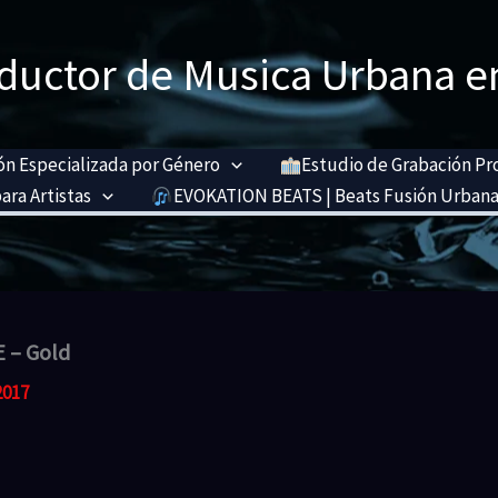
ductor de Musica Urbana e
n Especializada por Género
Estudio de Grabación Pr
ara Artistas
EVOKATION BEATS | Beats Fusión Urbana
 – Gold
2017