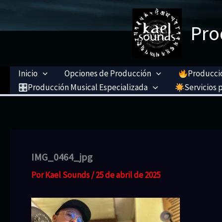
Ir
al
Pro
contenido
Inicio
Opciones de Producción
Producció
Producción Musical Especializada
Servicios p
IMG_0464_jpg
Por
Kael Sounds
/
25 de abril de 2025