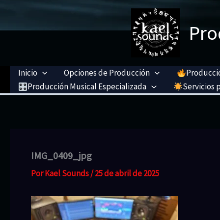
Ir
al
Pro
contenido
Inicio
Opciones de Producción
Producció
Producción Musical Especializada
Servicios p
IMG_0409_jpg
Por
Kael Sounds
/
25 de abril de 2025