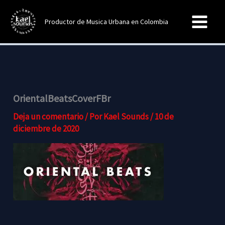
Ir
al
Productor de Musica Urbana en Colombia
contenido
OrientalBeatsCoverFBr
Deja un comentario
/ Por
Kael Sounds
/
10 de
diciembre de 2020