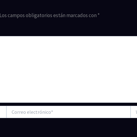
Los campos obligatorios están marcados con
*
Correo
We
electrónico*