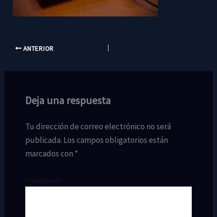
ANTERIOR
Deja una respuesta
Tu dirección de correo electrónico no será
publicada.
Los campos obligatorios están
marcados con
*
Comentario
*